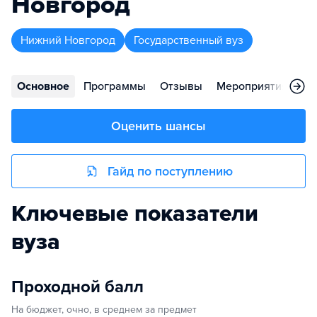
Новгород
Нижний Новгород
Государственный вуз
Основное
Программы
Отзывы
Мероприятия
Ко
Оценить шансы
Гайд по поступлению
Ключевые показатели
вуза
Проходной балл
На бюджет, очно, в среднем за предмет