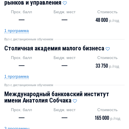
рынков и управления
Прох. балл
Бюдж. мест
Стоимость
—
—
48 000
р./год
1 программа
Вуз с дистанционным обучением
Столичная академия малого бизнеса
Прох. балл
Бюдж. мест
Стоимость
—
—
33 750
р./год
1 программа
Вуз с дистанционным обучением
Международный банковский институт
имени Анатолия Собчака
Прох. балл
Бюдж. мест
Стоимость
—
—
165 000
р./год
3 программы