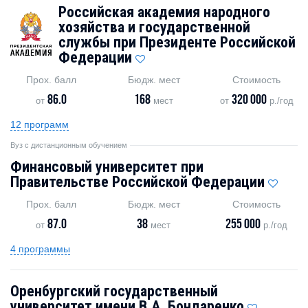
Российская академия народного
хозяйства и государственной
службы при Президенте Российской
Федерации
Прох. балл
Бюдж. мест
Стоимость
86.0
168
320 000
от
мест
от
р./год
12 программ
Вуз с дистанционным обучением
Финансовый университет при
Правительстве Российской Федерации
Прох. балл
Бюдж. мест
Стоимость
87.0
38
255 000
от
мест
р./год
4 программы
Оренбургский государственный
университет имени В.А. Бондаренко