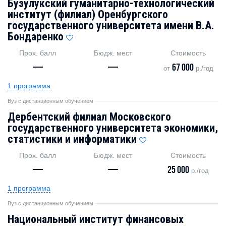
Бузулукский гуманитарно-технологический
институт (филиал) Оренбургского
государственного университета имени В.А.
Бондаренко
Прох. балл
Бюдж. мест
Стоимость
—
—
67 000
от
р./год
1 программа
Вуз с дистанционным обучением
Дербентский филиал Московского
государственного университета экономики,
статистики и информатики
Прох. балл
Бюдж. мест
Стоимость
—
—
25 000
р./год
1 программа
Вуз с дистанционным обучением
Национальный институт финансовых