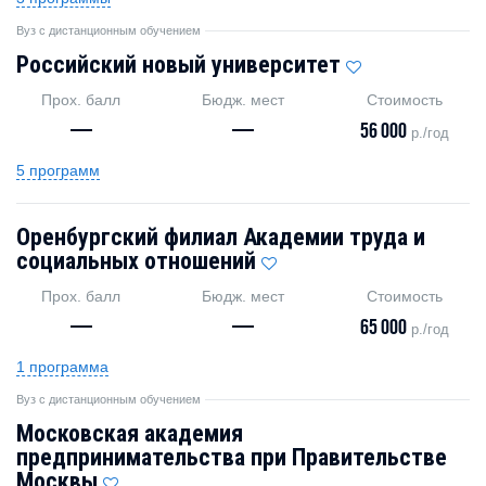
Вуз с дистанционным обучением
Российский новый университет
Прох. балл
Бюдж. мест
Стоимость
—
—
56 000
р./год
5 программ
Оренбургский филиал Академии труда и
социальных отношений
Прох. балл
Бюдж. мест
Стоимость
—
—
65 000
р./год
1 программа
Вуз с дистанционным обучением
Московская академия
предпринимательства при Правительстве
Москвы