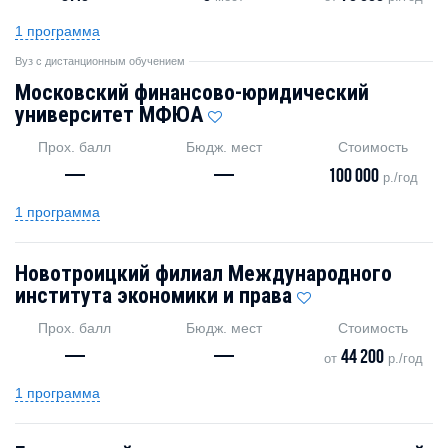
1 программа
Вуз с дистанционным обучением
Московский финансово-юридический
университет МФЮА
Прох. балл
Бюдж. мест
Стоимость
—
—
100 000
р./год
1 программа
Новотроицкий филиал Международного
института экономики и права
Прох. балл
Бюдж. мест
Стоимость
—
—
44 200
от
р./год
1 программа