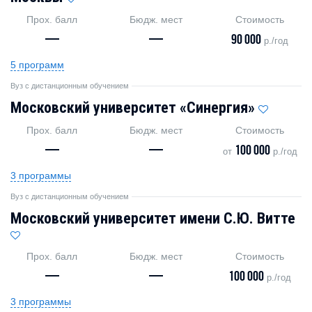
Прох. балл
Бюдж. мест
Стоимость
—
—
90 000
р./год
5 программ
Вуз с дистанционным обучением
Московский университет «Синергия»
Прох. балл
Бюдж. мест
Стоимость
—
—
100 000
от
р./год
3 программы
Вуз с дистанционным обучением
Московский университет имени С.Ю. Витте
Прох. балл
Бюдж. мест
Стоимость
—
—
100 000
р./год
3 программы