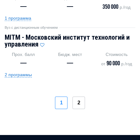
—
—
350 000
р./год
1 программа
Вуз с дистанционным обучением
MITM - Московский институт технологий и
управления
Прох. балл
Бюдж. мест
Стоимость
—
—
90 000
от
р./год
2 программы
1
2