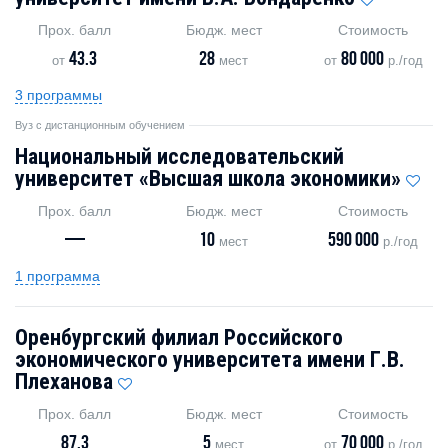
Прох. балл
Бюдж. мест
Стоимость
43.3
28
80 000
от
мест
от
р./год
3 программы
Вуз с дистанционным обучением
Национальный исследовательский
университет «Высшая школа экономики»
Прох. балл
Бюдж. мест
Стоимость
—
10
590 000
мест
р./год
1 программа
Оренбургский филиал Российского
экономического университета имени Г.В.
Плеханова
Прох. балл
Бюдж. мест
Стоимость
87.3
5
70 000
мест
от
р./год