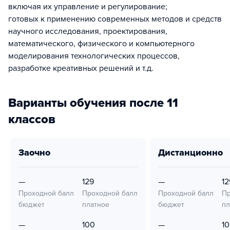
включая их управление и регулирование;
готовых к применению современных методов и средств
научного исследования, проектирования,
математического, физического и компьютерного
моделирования технологических процессов,
разработке креативных решений и т.д.
Варианты обучения после 11
классов
заочно
дистанционно
—
129
—
12
Проходной балл
Проходной балл
Проходной балл
Пр
бюджет
платное
бюджет
пл
—
100
—
1