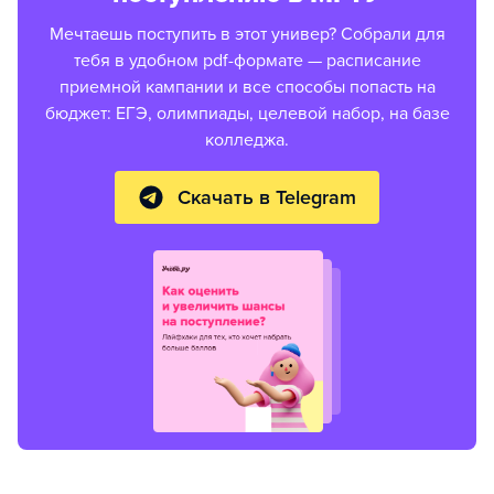
Мечтаешь поступить в этот универ? Собрали для
тебя в удобном pdf-формате — расписание
приемной кампании и все способы попасть на
бюджет: ЕГЭ, олимпиады, целевой набор, на базе
колледжа.
Скачать в Telegram