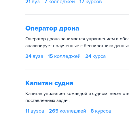
21
вуз
7
колледжей
17
курсов
Оператор дрона
Оператор дрона занимается управлением и обсл
анализирует полученные с беспилотника данные
24
вуза
15
колледжей
24
курса
Капитан судна
Капитан управляет командой и судном, несет от
поставленных задач.
11
вузов
265
колледжей
8
курсов