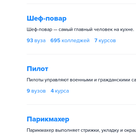
Шеф-повар
Шеф-повар — самый главный человек на кухне.
93
вуза
695
колледжей
7
курсов
Пилот
Пилоты управляют военными и гражданскими са
9
вузов
4
курса
Парикмахер
Парикмахер выполняет стрижки, укладку и окра