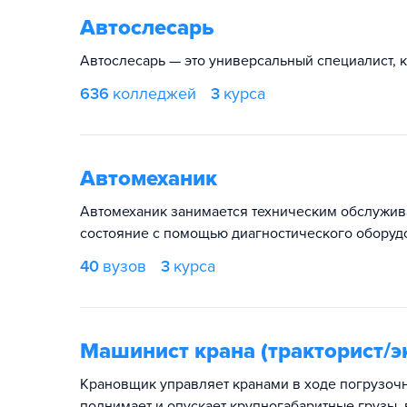
Автослесарь
Автослесарь — это универсальный специалист, 
636
колледжей
3
курса
Автомеханик
Автомеханик занимается техническим обслужив
состояние с помощью диагностического оборуд
40
вузов
3
курса
Машинист крана (тракторист/э
Крановщик управляет кранами в ходе погрузочн
поднимает и опускает крупногабаритные грузы,