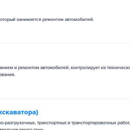
который занимается ремонтом автомобилей.
анием и ремонтом автомобилей, контролирует их техническ
ования.
кскаватора)
о-разгрузочных, транспортных и транспортировочных работ
 весящие много тонн.