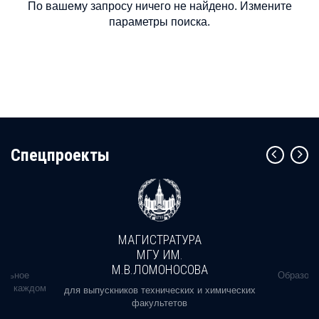
По вашему запросу ничего не найдено. Измените
параметры поиска.
Cпецпроекты
МАГИСТРАТУРА
МГУ ИМ.
М.В.ЛОМОНОСОВА
альное
Образова
ь в каждом
для выпускников технических и химических
факультетов