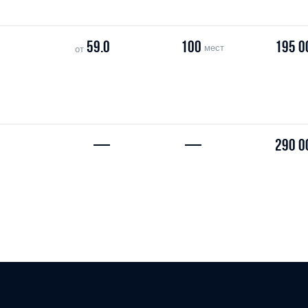
59.0
100
195 0
мест
от
—
—
290 0