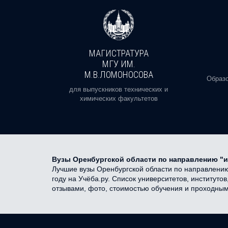
МАГИСТРАТУРА
И
МГУ ИМ.
М.В.ЛОМОНОСОВА
, реальное
Образо
орая есть
для выпускников технических и
химических факультетов
Вузы Оренбургской области по направлению "
Лучшие вузы Оренбургской области по направлению
году на Учёба.ру. Список университетов, институт
отзывами, фото, стоимостью обучения и проходны