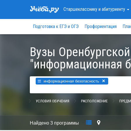
Старшекласснику
и абитуриенту
Подготовка к ЕГЭ и ОГЭ
Профориентация
Пла
Вузы Оренбургской
"информационная б
×
информационная безопасность
УСЛОВИЯ ОБУЧЕНИЯ
РАСПОЛОЖЕНИЕ
ПРЕДМ
Найдено
3 программы