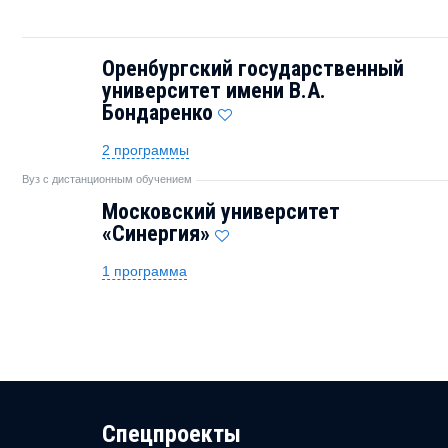
Оренбургский государственный
университет имени В.А.
Бондаренко
2 программы
Вуз с дистанционным обучением
Московский университет
«Синергия»
1 программа
Cпецпроекты